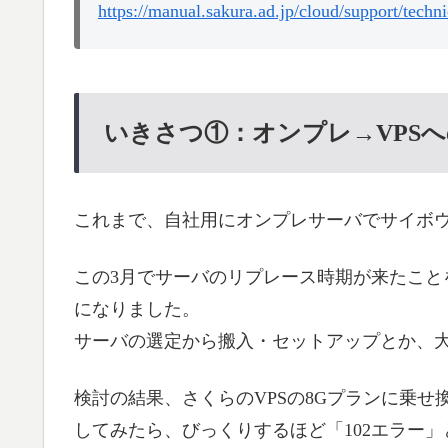
https://manual.sakura.ad.jp/cloud/support/techni
いきさつ①：オンプレ→VPS
これまで、自社用にオンプレサーバでサイボウズ 
この3月でサーバのリプレース時期が来たこと
になりました。
サーバの選定から搬入・セットアップとか、
検討の結果、さくらのVPSの8Gプランに乗
してみたら、びっくりするほど「102エラー