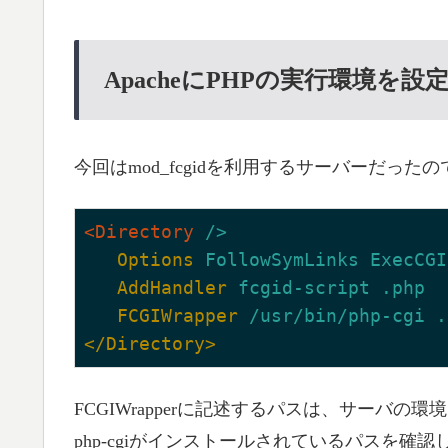
ApacheにPHPの実行環境を設
今回はmod_fcgidを利用するサーバーだったので
<Directory
/>
Options
FollowSymLinks ExecCGI
AddHandler
fcgid-script .php
FCGIWrapper
/usr/bin/php-cgi .
</Directory>
FCGIWrapperに記述するパスは、サーバ
php-cgiがインストールされているパスを確