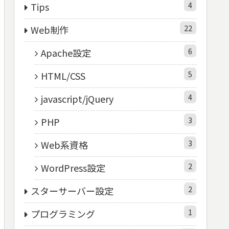
4
Tips
22
Web制作
6
Apache設定
5
HTML/CSS
4
javascript/jQuery
3
PHP
3
Web系資格
2
WordPress設定
2
スターサーバー設定
1
プログラミング