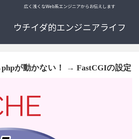
広く浅くなWeb系エンジニアからお伝えします
ウチイダ的エンジニアライフ
hpが動かない！ → FastCGIの設定