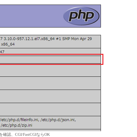
値を確認、CGI/FastCGIならOK