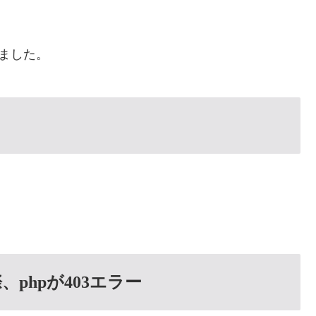
しました。
phpが403エラー