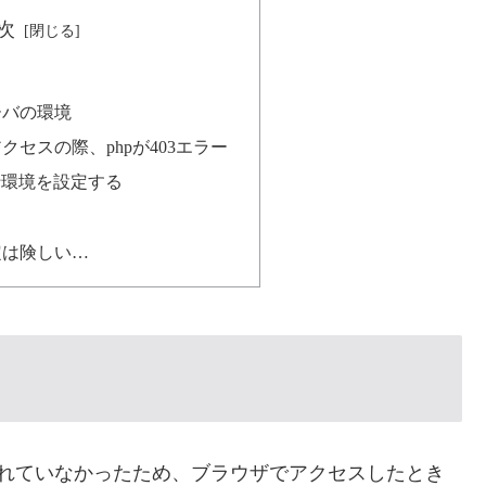
次
ーバの環境
セスの際、phpが403エラー
実行環境を設定する
定は険しい…
指定されていなかったため、ブラウザでアクセスしたとき